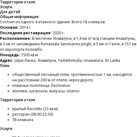
Территория отеля
Услуги
Для детей
Общая информация
Состоит из одного 4-этажного здания. Всего 18 номеров.
Основан:
2014 г.
Последняя реставрация:
2020 г.
Расположение:
В местечке Унаватуна, в 1,4 км от ж/д станции Унаватуны,
в 3 км от заповедника Rumassala Sanctuaries Jungle, в 5 км от Галле, в 157 км
от аэропорта Коломбо.
Площадь:
1500 кв м
Адрес:
Шри-Ланка, Унаватуна, Yaddehimulla, Unawatuna, Sri Lanka
Пляж
общественный песчаный пляж, протяженностью 1 км, находится
на расстоянии 200 м от отеля, через дорогу
пляжные полотенца: бесплатно
зонтики, шезлонги, матрасы: платно
Территория отеля
крытый бассейн (23 кв м)
ресторан (08:00-22:30)
ТВ-комната
Услуги