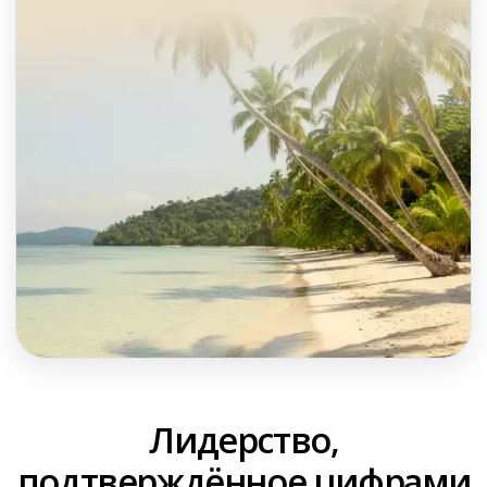
Лидерство,
подтверждённое цифрами
25
31
стран
для
год
на рынке
путешествий на
выездного туризма
прямых рейсах
51+
1,5
город
вылета из
млн
туристов в год