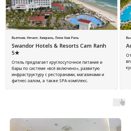
Вьетнам, Нячанг, Камрань, Пляж Кам Рань
Вь
Таиланд
Swandor Hotels & Resorts Cam Ranh
A
5★
От
вп
Отель предлагает круглосуточное питание и
ку
бары по системе «всё включено», развитую
инфраструктуру с ресторанами, магазинами и
фитнес-залом, а также SPA-комплекс.
ОАЭ