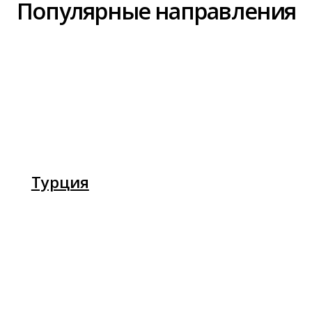
Египет
Где мы находимся
Pegas Touristik
Турагентство в Рязани