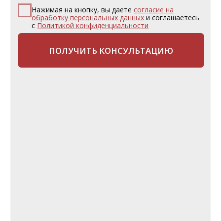
Телефон:
+7 (4912) 500-881
Почта:
book@tour-provans.ru
Адрес: Рязань, ул. Новослободская, д. 9
(Слева от входа в Цирк)
ОТДЫХ
Поиск тура
Горящие туры
Туры по России
Туры в отели Rixos
ТУРИСТАМ
Частые вопросы
Как купить тур?
Подарочный сертификат
Страхование от невыезда
Трансферы
Туроператоры
О КОМПАНИИ
О нас