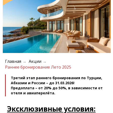
Эксклюзивные условия:
Выберите тур с нашим менеджером;
Главная
Акции
→
→
Внесите
предоплату
, чтобы
Раннее бронирование Лето 2025
забронировать тур и зафиксировать
стоимость в у.е.
Третий этап раннего бронирования по Турции,
Оплатите оставшуюся сумму ближе
Абхазии и России – до 31.03.2026!
к дате поездки (за 3-4 недели до
Предоплата – от 20% до 50%, в зависимости от
вылета).
отеля и авиаперелёта.
Даты бронирования: 01.11.2025 – 31.03.2026
Даты заездов: 01.04.2026 – 31.10.2026