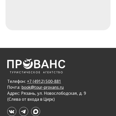
Документы и реквизиты
Отзывы
Наша команда
Вакансии
Политика конфиденциальности
ИНН: 6234125888
Мы в реестре турагентств - РТА 0000361
Номер в Общероссийском реестре
туристических агентств - KP100090
Турагентство «Прованс» — надёжная турфирма
в Рязани. Подбираем и помогаем купить туры из Рязани
в Турцию, Египет, ОАЭ, Таиланд, Вьетнам, Мальдивы
и другие страны. Горящие туры, семейные путевки
и автобусные туры по России и за границу.
Туры от ведущих туроператоров: Coral Travel, Fun&Sun,
Anextour, Pegas, Библио-глобус. Покупка туров без
переплат и с официальными чеками.
Сайт носит информационный характер и не является
публичной офертой, определяемой положениями
Статьи 437 (п.2) ГК РФ
Разработка сайта accent-web