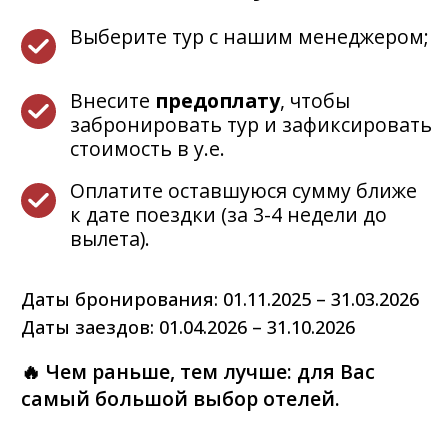
🔥 Чем раньше, тем лучше: для Вас
самый большой выбор отелей.
Опишите пожелания
и мы подберем
идеальный тур для Вас!
Опишите Ваши пожелания по отдыху
Как Вас зовут?
+7
Нажимая на кнопку, вы даете
согласие на
обработку персональных данных
и соглашаетесь
с
Политикой конфиденциальности