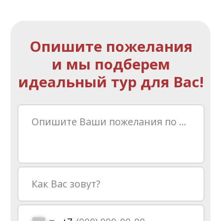
Телефон:
+7 (4912) 500-881
Почта:
book@tour-provans.ru
Адрес: Рязань, ул. Новослободская, д. 9
(Слева от входа в Цирк)