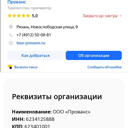
Наименование:
ООО «Прованс»
ИНН:
6234125888
КПП:
623401001
ОГРН:
1146234000417
Банк:
АО "ТИНЬКОФФ БАНК"
БИК:
044525092
Расчетный счет:
40702810270010212213
Корреспондентский счет:
30101810645250000092
Мы в реестре турагентств - РТА 0000361
Номер в Общероссийском реестре
туристических агентств - KP100090
Будем рады видеть Вас
у нас в гостях в офисах