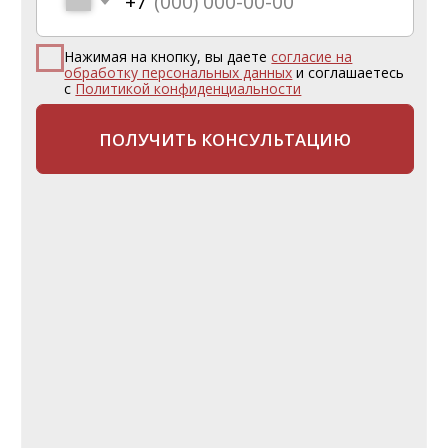
ОТДЫХ
Поиск тура
Горящие туры
Туры по России
Туры в отели Rixos
ТУРИСТАМ
Частые вопросы
Как купить тур?
Подарочный сертификат
Страхование от невыезда
Трансферы
Туроператоры
О КОМПАНИИ
О нас
Документы и реквизиты
Отзывы
Наша команда
Вакансии
Политика конфиденциальности