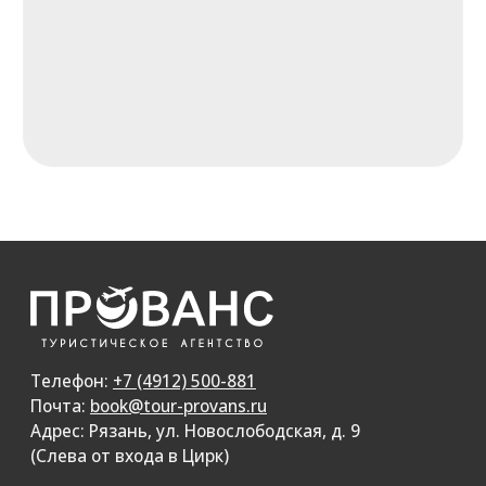
ИНН: 6234125888
Мы в реестре турагентств - РТА 0000361
Номер в Общероссийском реестре
туристических агентств - KP100090
Турагентство «Прованс» — надёжная турфирма
в Рязани. Подбираем и помогаем купить туры из Рязани
в Турцию, Египет, ОАЭ, Таиланд, Вьетнам, Мальдивы
и другие страны. Горящие туры, семейные путевки
и автобусные туры по России и за границу.
Туры от ведущих туроператоров: Coral Travel, Fun&Sun,
Anextour, Pegas, Библио-глобус. Покупка туров без
переплат и с официальными чеками.
Сайт носит информационный характер и не является
публичной офертой, определяемой положениями
Статьи 437 (п.2) ГК РФ
Разработка сайта accent-web