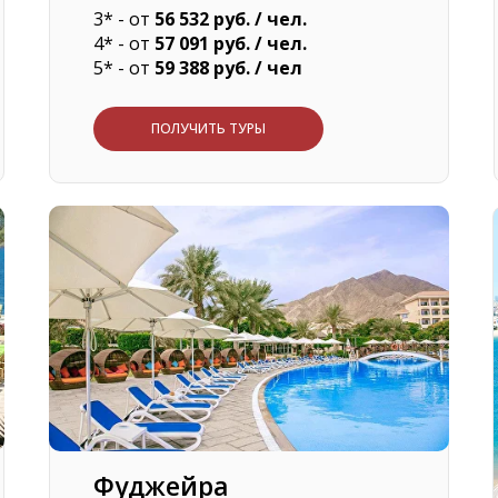
3* - от
56 532
руб. / чел.
4* - от
57 091 руб. / чел.
5* - от
59 388 руб. / чел
ПОЛУЧИТЬ ТУРЫ
Фуджейра