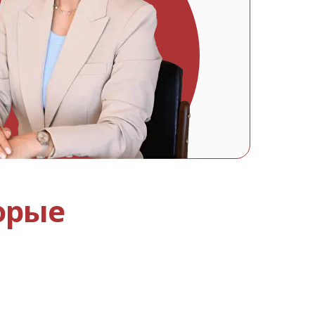
орые
ы