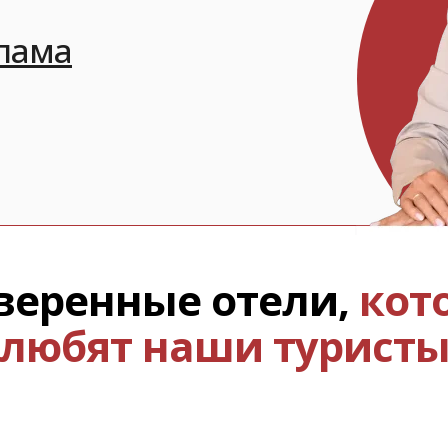
спама
веренные отели,
кот
любят наши турист