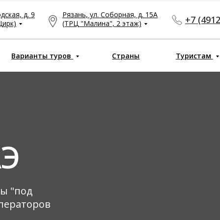
ская, д. 9
Рязань, ул. Соборная, д. 15А
+7 (4912
Цирк)
(ТРЦ "Малина", 2 этаж)
Варианты туров
Страны
Туристам
АЭ
ы "под
операторов