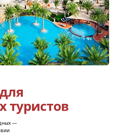
 для
х туристов
одных —
твии