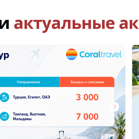
ши
актуальные а