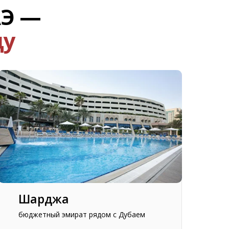
АЭ —
ду
Шарджа
бюджетный эмират рядом с Дубаем