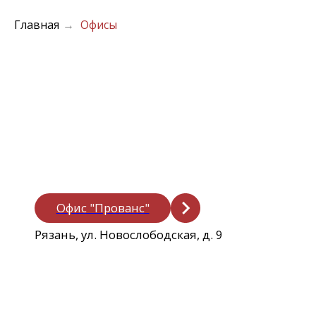
Главная
Офисы
→
Офис "Прованс"
Рязань, ул. Новослободская, д. 9
Офис "ANEX Tour"
ул. Соборная, д. 15А ТРЦ "Малина", 2 этаж