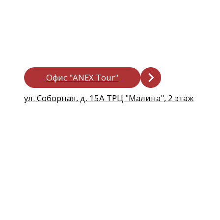
Офис "Pegas Touristik"
ул. Соборная, д. 15А ТРЦ "Малина", 2 этаж
Офис "Coral Travel"
Рязань, ул. Новослободская, д. 9