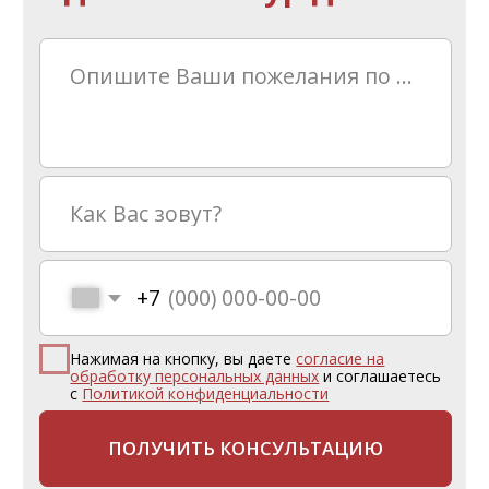
Телефон:
+7 (4912) 500-881
Почта:
book@tour-provans.ru
Адрес: Рязань, ул. Новослободская, д. 9
(Слева от входа в Цирк)
ОТДЫХ
Поиск тура
Горящие туры
Туры по России
Туры в отели Rixos
ТУРИСТАМ
Частые вопросы
Как купить тур?
Подарочный сертификат
Страхование от невыезда