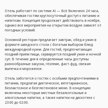
Отель работает по системе AI — Всё Включено 24 часа,
обеспечивая гостям круглосуточный доступ к питанию и
напиткам. Концепция продолжает действовать в ноябре,
Гибкая система оплаты
однако все мероприятия на открытом воздухе зависят от
погодных условий.
Вы можете оплатить тур онлайн, в офисе
или оформить рассрочку без переплат.
Основной ресторан предлагает завтрак, обед и ужин в
Гибкие варианты позволяют
забронировать поездку уже сегодня, не
формате шведского стола с богатым выбором блюд
откладывая отдых на потом.
международной кухни. Для гостей, предпочитающих
поздний приём пищи, сервируется поздний ужин и ночной
суп. В течение дня в определённые часы доступны
разнообразные закуски, гёзлеме, фаст-фуд, свежая
выпечка и мороженое.
Каждый день
выкладываем
Отель заботится о гостях с особыми предпочтениями в
питании, предлагая диетическое, вегетарианское,
лучшие туры
безлактозное и безглютеновое меню. В концепцию
включены некоторые местные безалкогольные и
алкогольные напитки, а также напитки на дискотеке с
Telegram
MAX
23:00 до 02:00.