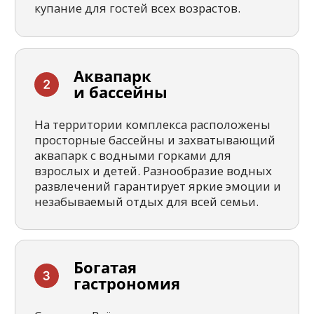
программа
Профессиональная анимационная
команда организует дневные активности,
вечерние шоу, дискотеки и караоке для
взрослых гостей. Для детей работают
мини-клубы с увлекательными мастер-
классами, спортивными мероприятиями
и игровыми программами.
Спа и активный
отдых
Современный спа-центр с хаммамом,
сауной и разнообразными массажными
программами позволяет полностью
расслабиться и восстановить энергию.
Любители спорта могут
воспользоваться теннисными кортами,
тренажёрным залом, площадками для
волейбола.