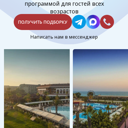
Преимущества отеля
Turan Prince World 5*
Масштабный курортный комплекс,
расположенный на первой береговой линии
Средиземного моря в популярном
туристическом регионе Сиде. Отель занимает
обширную зелёную территорию с ухоженными
садами, бассейнами и аквапарком