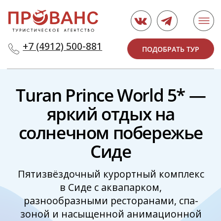
+7 (4912) 500-881
ПОДОБРАТЬ ТУР
Turan Prince World 5* —
яркий отдых на
солнечном побережье
Сиде
Пятизвёздочный курортный комплекс
в Сиде с аквапарком,
разнообразными ресторанами, спа-
зоной и насыщенной анимационной
программой для гостей всех
возрастов
ПОЛУЧИТЬ ПОДБОРКУ
Написать нам в мессенджер