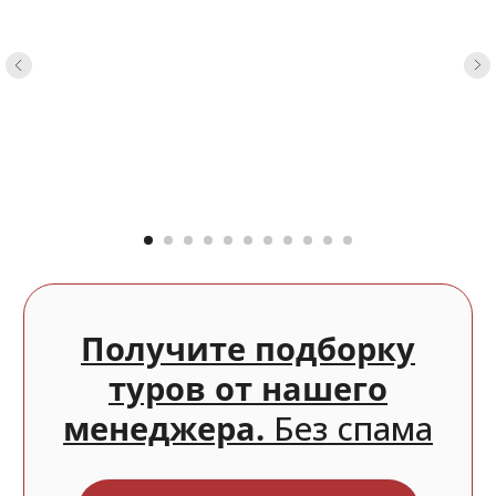
Специальный отдел
сопровождения
После подтверждения тура с Вами всегда
на связи будет наш Отдел
сопровождения — это команда, которая
ведёт Вас на каждом этапе поездки.
Выдача документов
в любой день
Не нужно подстраиваться под график
работы менеджера — у отдела нет
ни отпусков, ни командировок,
ни больничных.
Поддержка
7 дней в неделю
Наши специалисты на связи каждый день,
без выходных. Можно задать любой
вопрос по туру и они ответят.