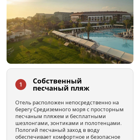
Аквапарк
и бассейны
На территории комплекса расположены
просторные бассейны и захватывающий
аквапарк с водными горками для
взрослых и детей. Разнообразие водных
развлечений гарантирует яркие эмоции и
незабываемый отдых для всей семьи.
Богатая
гастрономия
Система «Всё включено» предлагает
широкий выбор блюд международной и
турецкой кухни в основном ресторане и
тематических ресторанах а'ля карт.
Многочисленные бары и снек-зоны
обеспечивают гостей напитками и
перекусами на протяжении всего дня.
Насыщенная
развлекательная