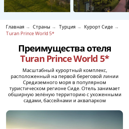
Главная
Страны
Турция
Курорт Сиде
→
→
→
→
Turan Prince World 5*
Собственный
песчаный пляж
Отель расположен непосредственно на
берегу Средиземного моря с просторным
песчаным пляжем и бесплатными
шезлонгами, зонтиками и полотенцами.
Пологий песчаный заход в воду
обеспечивает комфортное и безопасное
купание для гостей всех возрастов.