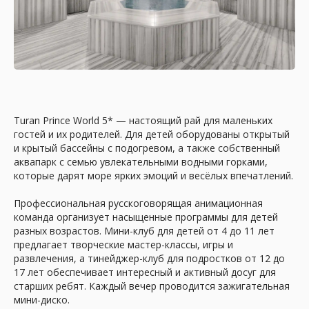
Официальные цены
Вы платите столько же, сколько в отеле, но
получаете бонусные скидки и закрытые
спецпредложения. Мы знаем, где
сэкономить, не потеряв в качестве отдыха.
Turan Prince World 5* — настоящий рай для маленьких
гостей и их родителей. Для детей оборудованы открытый
и крытый бассейны с подогревом, а также собственный
аквапарк с семью увлекательными водными горками,
которые дарят море ярких эмоций и весёлых впечатлений.
Экономия вашего времени
Профессиональная русскоговорящая анимационная
команда организует насыщенные программы для детей
Вместо бесконечных поисков и звонков
разных возрастов. Мини-клуб для детей от 4 до 11 лет
вы получаете готовый подбор тура за 30
предлагает творческие мастер-классы, игры и
минут. Мы сразу предложим лучшие
варианты по цене, расположению и
развлечения, а тинейджер-клуб для подростков от 12 до
вашим требованиям.
17 лет обеспечивает интересный и активный досуг для
старших ребят. Каждый вечер проводится зажигательная
мини-диско.