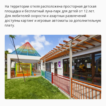
На территории отеля расположена просторная детская
площадка и бесплатный луна-парк для детей от 12 лет.
Поддержка
Для любителей скорости и азартных развлечений
на каждом шаге
доступны картинг и игровые автоматы за дополнительную
плату.
Наши менеджеры остаются с вами на
связи до, во время и после поездки. Любая
проблема решается быстро: от изменения
рейса до организации трансфера или
экскурсии.
Бесплатное оформление
виз и страховки
Мы берём на себя все формальности:
оформляем медицинскую страховку,
визы и необходимые документы без
дополнительных затрат для вас. Вы
отдыхаете без лишних хлопот.