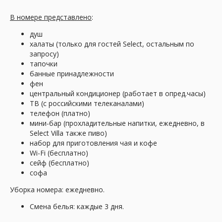
В номере представлено
:
Офис "ANEX Tour"
душ
ул. Соборная, д. 15А ТРЦ "Малина", 2 этаж
халаты (только для гостей Select, остальным по
запросу)
тапочки
банные принадлежности
фен
центральный кондиционер (работает в опред.часы)
ТВ (с российскими телеканалами)
телефон (платно)
мини-бар (прохладительные напитки, ежедневно, в
Офис "Pegas Touristik"
Select Villa также пиво)
набор для приготовления чая и кофе
ул. Соборная, д. 15А ТРЦ "Малина", 2 этаж
Wi-Fi (бесплатно)
сейф (бесплатно)
софа
Уборка номера: ежедневно.
Смена белья: каждые 3 дня.