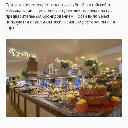
Три тематических ресторана — рыбный, китайский и
мексиканский — доступны за дополнительную плату с
Будем рады видеть Вас
предварительным бронированием. Гости вилл Select
у нас в гостях в офисах
пользуются отдельным эксклюзивным рестораном а'ля
карт.
Офис "Прованс"
Рязань, ул. Новослободская, д. 9