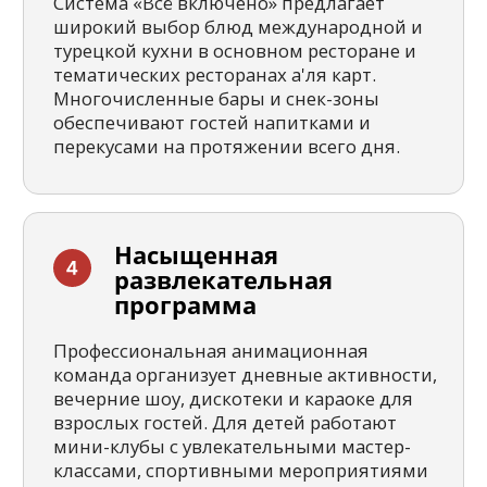
Получите подборку
туров от нашего
менеджера.
Без спама
Получить подборку туров