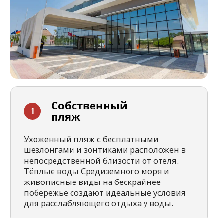
Современные водные горки и
просторные бассейны дарят
незабываемые эмоции гостям всех
возрастов. Отдельные детские бассейны с
безопасной глубиной позволяют
маленьким гостям наслаждаться
водными развлечениями под
присмотром родителей.
Система «Всё
включено»
Тематические рестораны предлагают
изысканные блюда турецкой,
европейской и азиатской кухни на любой
вкус. Разнообразные алкогольные и
безалкогольные напитки доступны на
протяжении всего дня без
дополнительных расходов.
Развлечения и
анимация