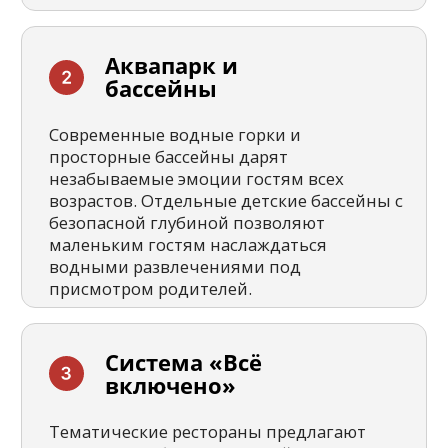
Профессиональная анимационная
команда организует яркие дневные
программы, вечерние шоу и
тематические вечеринки для взрослых и
детей. Спортивные площадки, дискотека
и развлекательные мероприятия
наполняют каждый день отпуска
незабываемыми впечатлениями.
Спа и
велнес
Современный спа-центр с турецкой
баней, сауной и разнообразными
массажными программами помогает
полностью восстановить силы.
Профессиональные процедуры по уходу
за телом и лицом дарят ощущение
гармонии, лёгкости и обновления.