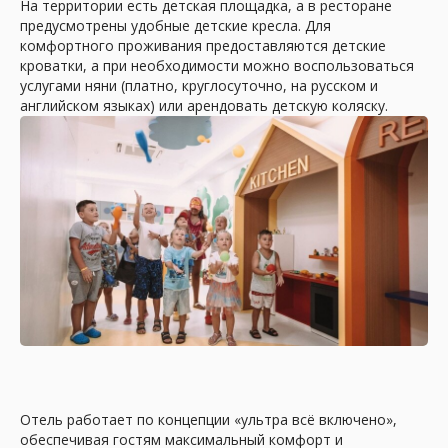
На территории есть детская площадка, а в ресторане
предусмотрены удобные детские кресла. Для
комфортного проживания предоставляются детские
кроватки, а при необходимости можно воспользоваться
Бесплатное оформление
услугами няни (платно, круглосуточно, на русском и
виз и страховки
английском языках) или арендовать детскую коляску.
Мы берём на себя все формальности:
оформляем медицинскую страховку,
визы и необходимые документы без
дополнительных затрат для вас. Вы
отдыхаете без лишних хлопот.
Гибкая система оплаты
Вы можете оплатить тур онлайн, в офисе
или оформить рассрочку без переплат.
Гибкие варианты позволяют
забронировать поездку уже сегодня, не
Отель работает по концепции «ультра всё включено»,
откладывая отдых на потом.
обеспечивая гостям максимальный комфорт и