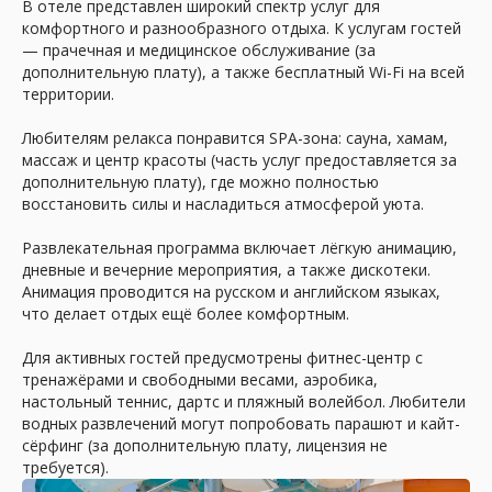
В отеле представлен широкий спектр услуг для
комфортного и разнообразного отдыха. К услугам гостей
— прачечная и медицинское обслуживание (за
дополнительную плату), а также бесплатный Wi-Fi на всей
территории.
Любителям релакса понравится SPA-зона: сауна, хамам,
массаж и центр красоты (часть услуг предоставляется за
Почему бронировать
дополнительную плату), где можно полностью
у нас выгодно
восстановить силы и насладиться атмосферой уюта.
Развлекательная программа включает лёгкую анимацию,
дневные и вечерние мероприятия, а также дискотеки.
Анимация проводится на русском и английском языках,
что делает отдых ещё более комфортным.
Официальные цены
Для активных гостей предусмотрены фитнес-центр с
Вы платите столько же, сколько в отеле, но
тренажёрами и свободными весами, аэробика,
получаете бонусные скидки и закрытые
настольный теннис, дартс и пляжный волейбол. Любители
спецпредложения. Мы знаем, где
сэкономить, не потеряв в качестве отдыха.
водных развлечений могут попробовать парашют и кайт-
сёрфинг (за дополнительную плату, лицензия не
требуется).