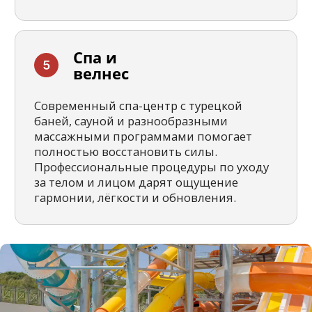
У нас есть целый
отдел
для сопровождения
поездок наших туристов
Наш отдел сопровождения работает
каждый день без выходных — это
отдельная команда для вашего
комфорта в путешествии
Специальный отдел