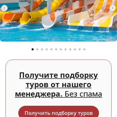
сопровождения
После подтверждения тура с Вами всегда
на связи будет наш Отдел
сопровождения — это команда, которая
ведёт Вас на каждом этапе поездки.
Выдача документов
в любой день
Не нужно подстраиваться под график
работы менеджера — у отдела нет
ни отпусков, ни командировок,
ни больничных.
Поддержка
7 дней в неделю
Наши специалисты на связи каждый день,
без выходных. Можно задать любой
вопрос по туру и они ответят.