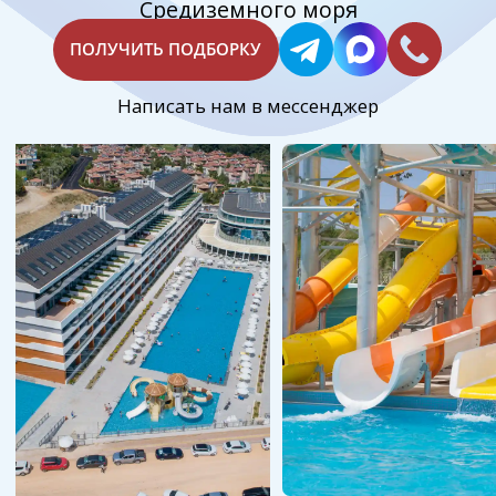
Преимущества отеля
Victory Be Mine
Современный пятизвёздочный курортный
комплекс на первой береговой линии
Средиземного моря в популярном регионе Сиде.
Отель предлагает собственный ухоженный
пляж, просторные бассейны, водные горки
и тематические рестораны мировой кухни.