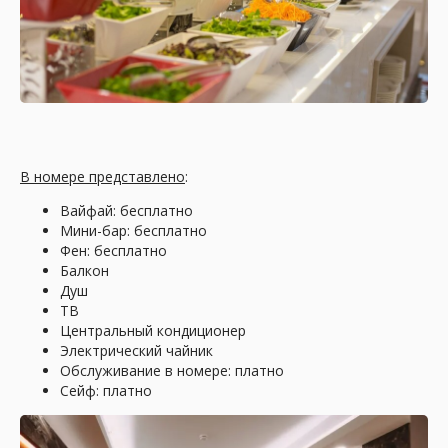
Офис "Прованс"
Рязань, ул. Новослободская, д. 9
В номере представлено
:
Вайфай: бесплатно
Мини-бар: бесплатно
Фен: бесплатно
Офис "ANEX Tour"
Балкон
Душ
ул. Соборная, д. 15А ТРЦ "Малина", 2 этаж
ТВ
Центральный кондиционер
Электрический чайник
Обслуживание в номере: платно
Сейф: платно