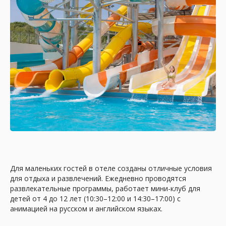
Экономия вашего времени
Вместо бесконечных поисков и звонков
вы получаете готовый подбор тура за 30
минут. Мы сразу предложим лучшие
варианты по цене, расположению и
вашим требованиям.
Поддержка
на каждом шаге
Для маленьких гостей в отеле созданы отличные условия
Наши менеджеры остаются с вами на
для отдыха и развлечений. Ежедневно проводятся
связи до, во время и после поездки. Любая
развлекательные программы, работает мини-клуб для
проблема решается быстро: от изменения
рейса до организации трансфера или
детей от 4 до 12 лет (10:30–12:00 и 14:30–17:00) с
экскурсии.
анимацией на русском и английском языках.