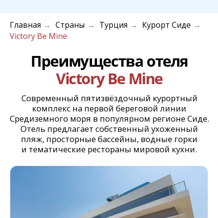
Главная
Страны
Турция
Курорт Сиде
→
→
→
→
Victory Be Mine
Собственный
пляж
Ухоженный пляж с бесплатными
шезлонгами и зонтиками расположен в
непосредственной близости от отеля.
Тёплые воды Средиземного моря и
живописные виды на бескрайнее
побережье создают идеальные условия
для расслабляющего отдыха у воды.
Аквапарк и
бассейны